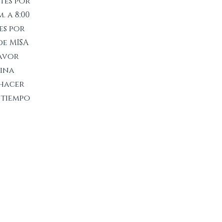
tes por
. a 8:00
es por
de MISA
favor
cina
 hacer
 tiempo