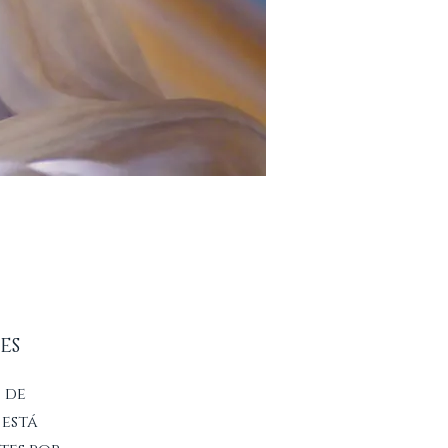
ES
 de
está