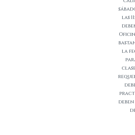
cada
sábad
las 1
debe
Ofici
basta
la f
par
clas
requer
deb
pract
deben 
d