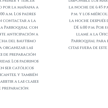
 primer y tercer
disponible los mar
o por la mañana a
la noche de 6:45 p.m
1:00 a.m. Los padres
p.m. y los miércol
n contactar a la
la noche después 
na Parroquial con
DE 6:00 p.m. Por 
nte anticipación a
llame a la Ofi
echa del bautismo
Parroquial para
a organizar las
citas fuera de este
es de preparación
idas. Los padrinos
en ser católicos
icantes, y también
asistir a las clases
e preparación.